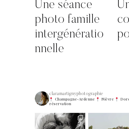
Une séance
Un
photo famille
co
intergénératio
po
nnelle
claramartignyphotographie
Champagne-Ardenne
Nièvre
Dor
réservation