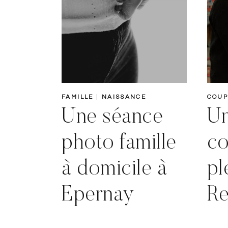
FAMILLE
|
NAISSANCE
COUP
Une séance
Un
photo famille
co
à domicile à
pl
Epernay
Re