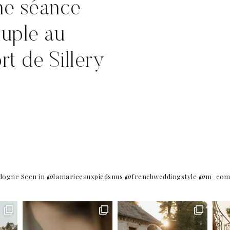
e séance
uple au
rt de Sillery
dogne
Seen in @lamarieeauxpiedsnus @frenchweddingstyle @m_