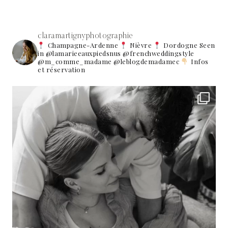
claramartignyphotographie
Champagne-Ardenne
Nièvre
Dordogne
Seen
in @lamarieeauxpiedsnus @frenchweddingstyle
@m_comme_madame @leblogdemadamec
Infos
et réservation