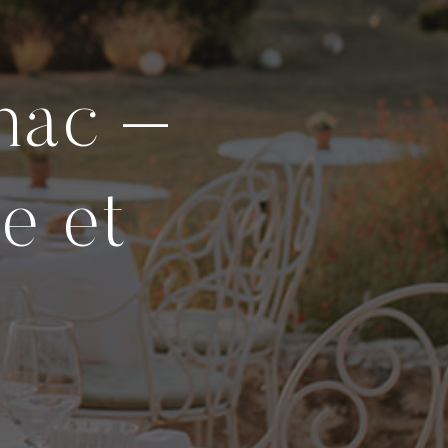
nac –
e et