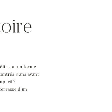
toire
evêtir son uniforme
ncontrés 8 ans avant
mplicité
 terrasse d’un